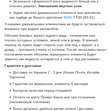
За рахунок сферичності зона видимості більше ніж у
плоских дзеркал.
Зменшення мертвої зони
.
Задня частина дзеркального елемента має кріплення
яке підійде до Вашого кріплення
BMW
3 E30 (83-91)
З нашими дзеркальними елементами ви будете чуствоваться
впевнено при водінні автомобіля.
Обогрев боковых зеркал заднего вида - незаменим при
плохих погодных условиях, зимой или в дождь. В зимний
период не нужно будет стирать снег или лед с зеркал, а в
дождь – протирать стекла от потеков. После нескольких минут
после включения обогрева зеркального элемента будет
заметно как жидкость испаряется а снег и лед растаивают.
Гарантия и доставка:
Доставка по Украине 2 - 3 дня (Новая Почта, Интайм,
Укрпочта)
Гарантия на зеркальные элементы 6 месяцев
Контроль качества перед отправкой.
Оплата на карту Приват-банка или при получении
(наложенным платежом)
Більш детально дивіться умови оплати і доставки