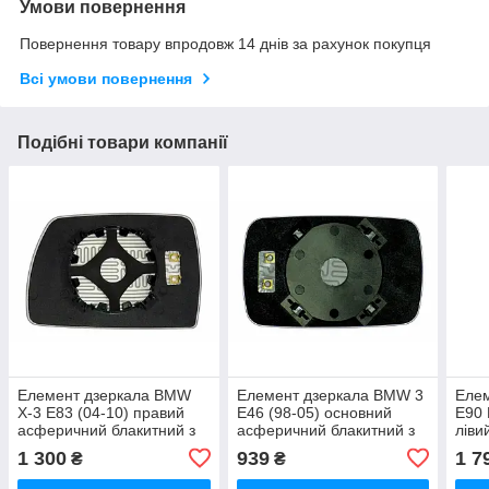
Умови повернення
Повернення товару впродовж 14 днів за рахунок покупця
Всі умови повернення
Подібні товари компанії
Елемент дзеркала BMW
Елемент дзеркала BMW 3
Еле
X-3 E83 (04-10) правий
E46 (98-05) основний
E90 
асферичний блакитний з
асферичний блакитний з
ліви
обігрівом
обігрівом
блак
1 300
939
1 7
₴
₴