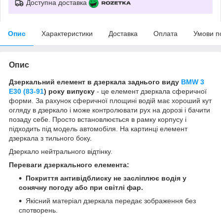
Доступна доставка
Опис
Характеристики
Доставка
Оплата
Умови п
Опис
Дзеркальний елемент в дзеркала заднього виду
BMW 3
E30 (83-91
) року випуску
- це елемент дзеркала сферичної
форми. За рахунок сферичної площині водій має хороший кут
огляду в дзеркало і може контролювати рух на дорозі і бачити
позаду себе. Просто встановлюється в рамку корпусу і
підходить під модель автомобіля. На картинці елемент
дзеркала з тильного боку.
Дзеркало нейтрального відтінку.
Переваги дзеркального елемента:
Покриття антивідблиску не засліплює водія у
сонячну погоду або при світлі фар.
Якісний матеріал дзеркала передає зображення без
спотворень.