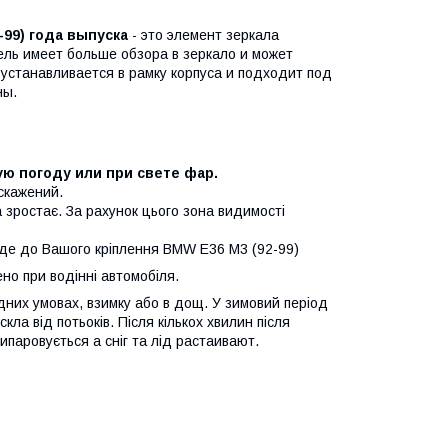
-99) года выпуска
- это элемент зеркала
ль имеет больше обзора в зеркало и может
устанавливается в рамку корпуса и подходит под
ны.
ю погоду или при свете фар.
скажений.
 зростає. За рахунок цього зона видимості
йде до Вашого кріплення BMW E36 M3 (92-99)
о при водінні автомобіля.
одних умовах, взимку або в дощ. У зимовий період
кла від потьоків. Після кількох хвилин після
ипаровується а сніг та лід растаивают.