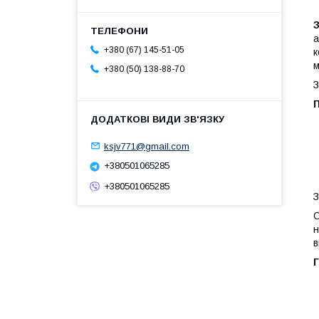
а
+380 (67) 145-51-05
к
м
+380 (50) 138-88-70
З
ksjv771@gmail.com
+380501065285
+380501065285
З
О
н
в
Г