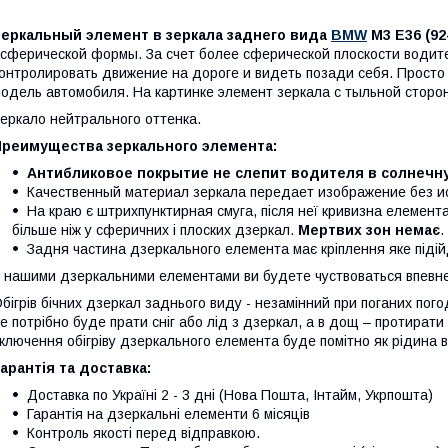
Зеркальный элемент в зеркала заднего вида
BMW
M3 E36 (92
сферической формы. За счет более сферической плоскости водите
онтролировать движение на дороге и видеть позади себя. Просто 
одель автомобиля. На картинке элемент зеркала с тыльной сторо
еркало нейтрального оттенка.
Преимущества зеркального элемента:
Антибликовое покрытие не слепит водителя в солнечну
Качественный материал зеркала передает изображение без и
На краю є штрихпунктирная смуга, після неї кривизна елемента
більше ніж у сферичних і плоских дзеркал.
Мертвих зон немає
.
Задня частина дзеркального елемента має кріплення яке піді
 нашими дзеркальними елементами ви будете чуствоваться впевнен
бігрів бічних дзеркал заднього виду - незамінний при поганих пог
е потрібно буде прати сніг або лід з дзеркал, а в дощ – протирати с
ключення обігріву дзеркального елемента буде помітно як рідина в
арантія та доставка:
Доставка по Україні 2 - 3 дні (Нова Пошта, Інтайм, Укрпошта)
Гарантія на дзеркальні елементи 6 місяців
Контроль якості перед відправкою.