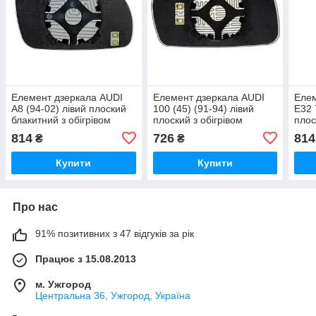
Елемент дзеркала AUDI
Елемент дзеркала AUDI
Еле
A8 (94-02) лівий плоский
100 (45) (91-94) лівий
E32 
блакитний з обігрівом
плоский з обігрівом
плос
обіг
814
726
814
₴
₴
Купити
Купити
Про нас
91% позитивних з 47 відгуків за рік
Працює з 15.08.2013
м. Ужгород
Центральна 36, Ужгород, Україна