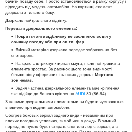
бачити позаду себе. Просто встановлюється в рамку корпусу і
підходить під модель автомобіля. На картинці елемент
дзеркала з тильного боку.
Дзеркало нейтрального відтінку.
Переваги дзеркального елемента:
Покриття антивідблиску не засліплює водія у
сонячну погоду або при світлі фар.
Якісний матеріал дзеркала передає зображення без
спотворень.
На краю є штрихпунктирная смуга, після неї кривизна
елемента зростає. За рахунок цього зона видимості
більше ніж у сферичних і плоских дзеркал.
Мертвих
зон немає
.
Задня частина дзеркального елемента має кріплення
яке підійде до Вашого кріплення
AUDI
80 (86-94)
З нашими дзеркальними елементами ви будете чуствоваться
впевнено при водінні автомобіля.
Обогрев боковых зеркал заднего вида - незаменим при
плохих погодных условиях, зимой или в дождь. В зимний
период не нужно будет стирать снег или лед с зеркал, а в
дождь – протирать стекла от потеков. После нескольких минут