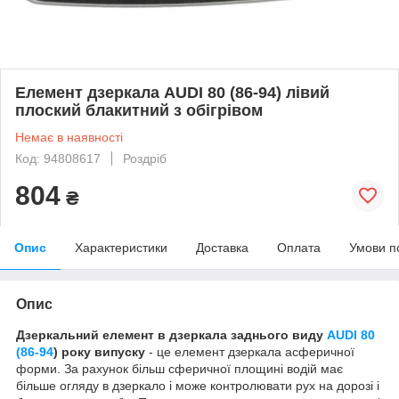
Елемент дзеркала AUDI 80 (86-94) лівий
плоский блакитний з обігрівом
Немає в наявності
Код: 94808617
Роздріб
804
₴
Опис
Характеристики
Доставка
Оплата
Умови п
Опис
Дзеркальний елемент в дзеркала заднього виду
AUDI 80
(86-94
) року випуску
- це елемент дзеркала асферичної
форми. За рахунок більш сферичної площині водій має
більше огляду в дзеркало і може контролювати рух на дорозі і