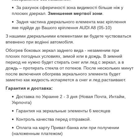
За рахунок сферичності зона видимості більше ніж у
плоских дзеркал.
Зменшення мертвої зони
.
Задня частина дзеркального елемента має кріплення
яке підійде до Вашого кріплення AUDI A8 (05-10)
З нашими дзеркальними елементами ви будете чуствоваться
впевнено при водінні автомобіля.
Обогрев боковых зеркал заднего вида - незаменим при
плохих погодных условиях, зимой или в дождь. В зимний
период не нужно будет стирать снег или лед с зеркал, а в
дождь – протирать стекла от потеков. После нескольких минут
после включения обогрева зеркального элемента будет
заметно как жидкость испаряется а снег и лед растаивают.
Гарантия и доставка:
Доставка по Украине 2 - 3 дня (Новая Почта, Интайм,
Укрпочта)
Гарантия на зеркальные элементы 6 месяцев
Контроль качества перед отправкой.
Оплата на карту Приват-банка или при получении
(наложенным платежом)