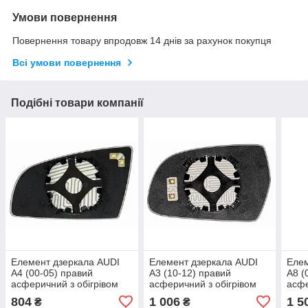
Умови повернення
Повернення товару впродовж 14 днів за рахунок покупця
Всі умови повернення
Подібні товари компанії
Елемент дзеркала AUDI
Елемент дзеркала AUDI
Елем
A4 (00-05) правий
A3 (10-12) правий
A8 (
асферичний з обігрівом
асферичний з обігрівом
асфе
804
1 006
1 5
₴
₴