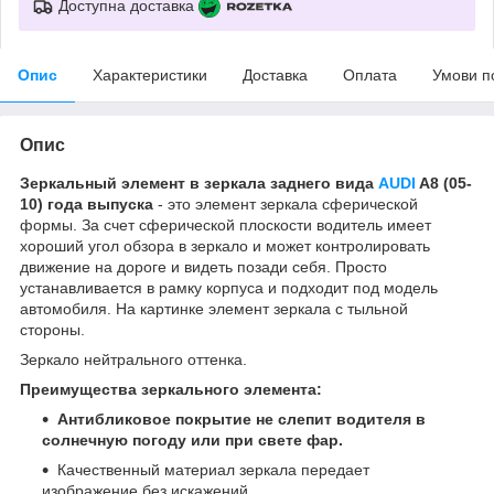
Доступна доставка
Опис
Характеристики
Доставка
Оплата
Умови п
Опис
Зеркальный элемент в зеркала заднего вида
AUDI
A8 (05-
10) года выпуска
- это элемент зеркала сферической
формы. За счет сферической плоскости водитель имеет
хороший угол обзора в зеркало и может контролировать
движение на дороге и видеть позади себя. Просто
устанавливается в рамку корпуса и подходит под модель
автомобиля. На картинке элемент зеркала с тыльной
стороны.
Зеркало нейтрального оттенка.
Преимущества зеркального элемента:
Антибликовое покрытие не слепит водителя в
солнечную погоду или при свете фар.
Качественный материал зеркала передает
изображение без искажений.