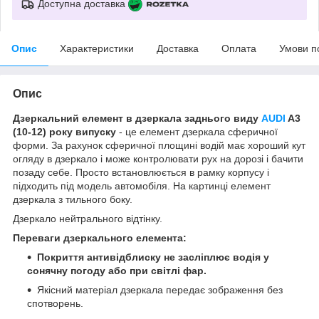
Доступна доставка
Опис
Характеристики
Доставка
Оплата
Умови п
Опис
Дзеркальний елемент в дзеркала заднього виду
AUDI
A3
(10-12) року випуску
- це елемент дзеркала сферичної
форми. За рахунок сферичної площині водій має хороший кут
огляду в дзеркало і може контролювати рух на дорозі і бачити
позаду себе. Просто встановлюється в рамку корпусу і
підходить під модель автомобіля. На картинці елемент
дзеркала з тильного боку.
Дзеркало нейтрального відтінку.
Переваги дзеркального елемента:
Покриття антивідблиску не засліплює водія у
сонячну погоду або при світлі фар.
Якісний матеріал дзеркала передає зображення без
спотворень.