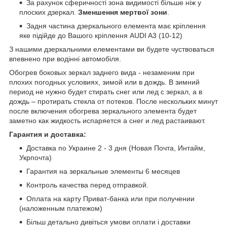
За рахунок сферичності зона видимості більше ніж у
плоских дзеркал.
Зменшення мертвої зони
.
Задня частина дзеркального елемента має кріплення
яке підійде до Вашого кріплення AUDI A3 (10-12)
З нашими дзеркальними елементами ви будете чуствоваться
впевнено при водінні автомобіля.
Обогрев боковых зеркал заднего вида - незаменим при
плохих погодных условиях, зимой или в дождь. В зимний
период не нужно будет стирать снег или лед с зеркал, а в
дождь – протирать стекла от потеков. После нескольких минут
после включения обогрева зеркального элемента будет
заметно как жидкость испаряется а снег и лед растаивают.
Гарантия и доставка:
Доставка по Украине 2 - 3 дня (Новая Почта, Интайм,
Укрпочта)
Гарантия на зеркальные элементы 6 месяцев
Контроль качества перед отправкой.
Оплата на карту Приват-банка или при получении
(наложенным платежом)
Більш детально дивіться умови оплати і доставки