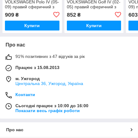
VOLKSWAGEN Polo IV (05-
VOLKSWAGEN Golf IV (02-
VOLK
09) правий сферичний з
05) правий сферичний з
09) 
обігрівом
обігрівом
909
852
603
₴
₴
Купити
Купити
Про нас
91% позитивних з 47 відгуків за рік
Працює з 15.08.2013
м. Ужгород
Центральна 36, Ужгород, Україна
Контакти
Сьогодні працює з 10:00 до 16:00
Показати весь графік роботи
Про нас