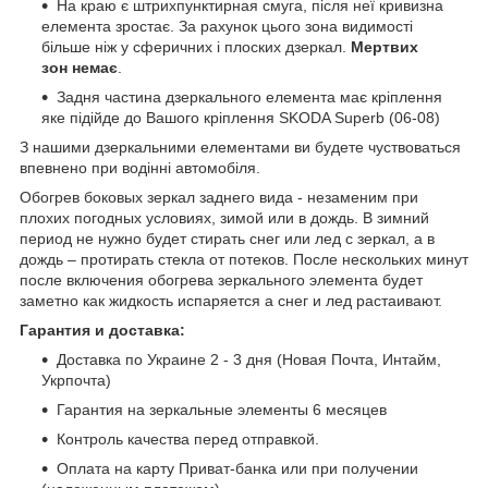
На краю є штрихпунктирная смуга, після неї кривизна
елемента зростає. За рахунок цього зона видимості
більше ніж у сферичних і плоских дзеркал.
Мертвих
зон немає
.
Задня частина дзеркального елемента має кріплення
яке підійде до Вашого кріплення SKODA Superb (06-08)
З нашими дзеркальними елементами ви будете чуствоваться
впевнено при водінні автомобіля.
Обогрев боковых зеркал заднего вида - незаменим при
плохих погодных условиях, зимой или в дождь. В зимний
период не нужно будет стирать снег или лед с зеркал, а в
дождь – протирать стекла от потеков. После нескольких минут
после включения обогрева зеркального элемента будет
заметно как жидкость испаряется а снег и лед растаивают.
Гарантия и доставка:
Доставка по Украине 2 - 3 дня (Новая Почта, Интайм,
Укрпочта)
Гарантия на зеркальные элементы 6 месяцев
Контроль качества перед отправкой.
Оплата на карту Приват-банка или при получении