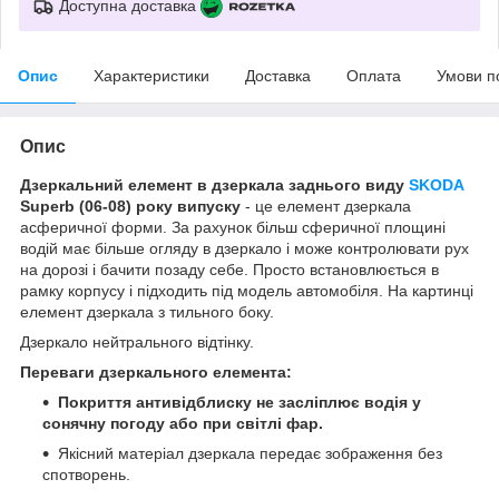
Доступна доставка
Опис
Характеристики
Доставка
Оплата
Умови п
Опис
Дзеркальний елемент в дзеркала заднього виду
SKODA
Superb (06-08) року випуску
- це елемент дзеркала
асферичної форми. За рахунок більш сферичної площині
водій має більше огляду в дзеркало і може контролювати рух
на дорозі і бачити позаду себе. Просто встановлюється в
рамку корпусу і підходить під модель автомобіля. На картинці
елемент дзеркала з тильного боку.
Дзеркало нейтрального відтінку.
Переваги дзеркального елемента:
Покриття антивідблиску не засліплює водія у
сонячну погоду або при світлі фар.
Якісний матеріал дзеркала передає зображення без
спотворень.