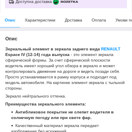
Доступна доставка
Опис
Характеристики
Доставка
Оплата
Умови п
Опис
Зеркальный элемент в зеркала заднего вида
RENAULT
Espace IV (12-14) года выпуска
- это элемент зеркала
сферической формы. За счет сферической плоскости
водитель имеет хороший угол обзора в зеркало и может
контролировать движение на дороге и видеть позади себя.
Просто устанавливается в рамку корпуса и подходит под
модель автомобиля. На картинке элемент зеркала с тыльной
стороны.
Зеркало нейтрального оттенка.
Преимущества зеркального элемента:
Антибликовое покрытие не слепит водителя в
солнечную погоду или при свете фар.
Качественный материал зеркала передает
изображение без искажений.