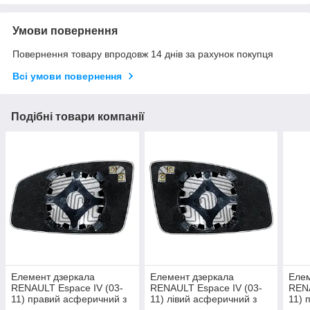
Умови повернення
Повернення товару впродовж 14 днів за рахунок покупця
Всі умови повернення
Подібні товари компанії
Елемент дзеркала
Елемент дзеркала
Елем
RENAULT Espace IV (03-
RENAULT Espace IV (03-
RENA
11) правий асферичний з
11) лівий асферичний з
11) 
обігрівом
обігрівом
блак