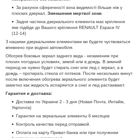
За рахунок сферичності зона видимості більше ніж у
плоских дзеркал.
Зменшення мертвої зони
.
Задня частина дзеркального елемента має кріплення
яке підійде до Вашого кріплення RENAULT Espace IV
(12-14)
З нашими дзеркальними елементами ви будете чуствоваться
впевнено при водінні автомобіля.
Обогрев боковых зеркал заднего вида - незаменим при
плохих погодных условиях, зимой или в дождь. В зимний
период не нужно будет стирать снег или лед с зеркал, а в
дождь – протирать стекла от потеков. После нескольких минут
после включения обогрева зеркального элемента будет
заметно как жидкость испаряется а снег и лед растаивают.
Гарантия и доставка:
Доставка по Украине 2 - 3 дня (Новая Почта, Интайм,
Укрпочта)
Гарантия на зеркальные элементы 6 месяцев
Контроль качества перед отправкой.
Оплата на карту Приват-банка или при получении