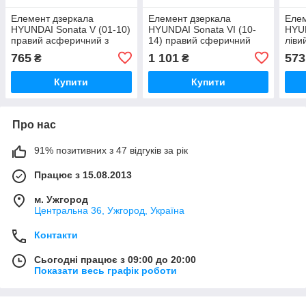
Елемент дзеркала
Елемент дзеркала
Елем
HYUNDAI Sonata V (01-10)
HYUNDAI Sonata VI (10-
HYUN
правий асферичний з
14) правий сферичний
ліви
обігрівом
765
1 101
573
₴
₴
Купити
Купити
Про нас
91% позитивних з 47 відгуків за рік
Працює з 15.08.2013
м. Ужгород
Центральна 36, Ужгород, Україна
Контакти
Сьогодні працює з 09:00 до 20:00
Показати весь графік роботи