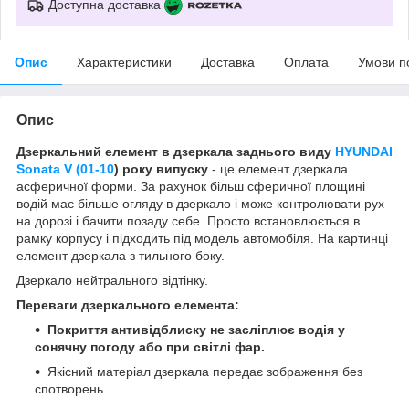
Доступна доставка
Опис
Характеристики
Доставка
Оплата
Умови п
Опис
Дзеркальний елемент в дзеркала заднього виду
HYUNDAI
Sonata V (01-10
) року випуску
- це елемент дзеркала
асферичної форми. За рахунок більш сферичної площині
водій має більше огляду в дзеркало і може контролювати рух
на дорозі і бачити позаду себе. Просто встановлюється в
рамку корпусу і підходить під модель автомобіля. На картинці
елемент дзеркала з тильного боку.
Дзеркало нейтрального відтінку.
Переваги дзеркального елемента:
Покриття антивідблиску не засліплює водія у
сонячну погоду або при світлі фар.
Якісний матеріал дзеркала передає зображення без
спотворень.