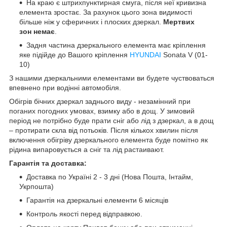
На краю є штрихпунктирная смуга, після неї кривизна
елемента зростає. За рахунок цього зона видимості
більше ніж у сферичних і плоских дзеркал.
Мертвих
зон немає
.
Задня частина дзеркального елемента має кріплення
яке підійде до Вашого кріплення
HYUNDAI
Sonata V (01-
10)
З нашими дзеркальними елементами ви будете чуствоваться
впевнено при водінні автомобіля.
Обігрів бічних дзеркал заднього виду - незамінний при
поганих погодних умовах, взимку або в дощ. У зимовий
період не потрібно буде прати сніг або лід з дзеркал, а в дощ
– протирати скла від потьоків. Після кількох хвилин після
включення обігріву дзеркального елемента буде помітно як
рідина випаровується а сніг та лід растаивают.
Гарантія та доставка:
Доставка по Україні 2 - 3 дні (Нова Пошта, Інтайм,
Укрпошта)
Гарантія на дзеркальні елементи 6 місяців
Контроль якості перед відправкою.