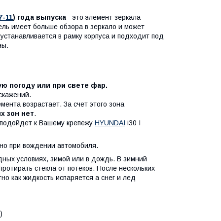
7-11
) года выпуска
- это элемент зеркала
ль имеет больше обзора в зеркало и может
устанавливается в рамку корпуса и подходит под
ны.
ю погоду или при свете фар.
скажений.
мента возрастает. За счет этого зона
х зон нет
.
 подойдет к Вашему крепежу
HYUNDAI
i30 I
но при вождении автомобиля.
дных условиях, зимой или в дождь. В зимний
протирать стекла от потеков. После нескольких
но как жидкость испаряется а снег и лед
)