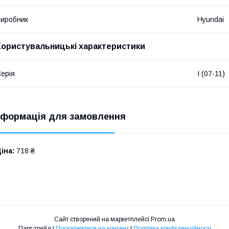
иробник
Hyundai
Користувальницькі характеристики
ерія
I (07-11)
нформація для замовлення
іна:
718 ₴
Сайт створений на маркетплейсі
Prom.ua
Парт-трейд |
Поскаржитися на контент
|
Політика конфіденційності