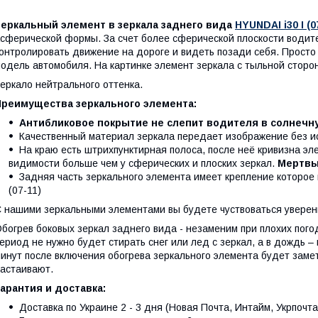
Зеркальный элемент в зеркала заднего вида
HYUNDAI i30 I (0
сферической формы. За счет более сферической плоскости водите
онтролировать движение на дороге и видеть позади себя. Просто 
одель автомобиля. На картинке элемент зеркала с тыльной сторо
еркало нейтрального оттенка.
Преимущества зеркального элемента:
Антибликовое покрытие не слепит водителя в солнечну
Качественный материал зеркала передает изображение без и
На краю есть штрихпунктирная полоса, после неё кривизна эле
видимости больше чем у сферических и плоских зеркал.
Мертвы
Задняя часть зеркального элемента имеет крепление которое
(07-11)
 нашими зеркальными элементами вы будете чуствоваться уверен
богрев боковых зеркал заднего вида - незаменим при плохих пого
ериод не нужно будет стирать снег или лед с зеркал, а в дождь – 
инут после включения обогрева зеркального элемента будет замет
астаивают.
арантия и доставка:
Доставка по Украине 2 - 3 дня (Новая Почта, Интайм, Укрпочта