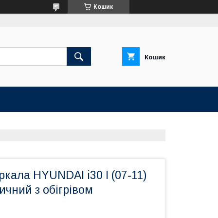
Кошик
Кошик
кала HYUNDAI i30 I (07-11)
чний з обігрівом