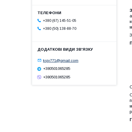
а
+380 (67) 145-51-05
к
м
+380 (50) 138-88-70
З
ksjv771@gmail.com
+380501065285
+380501065285
С
О
п
м
р
Г