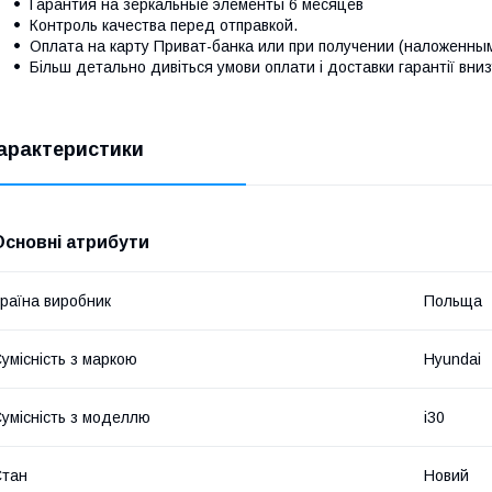
Гарантия на зеркальные элементы 6 месяцев
Контроль качества перед отправкой.
Оплата на карту Приват-банка или при получении (наложенны
Більш детально дивіться умови оплати і доставки гарантії вниз
арактеристики
Основні атрибути
раїна виробник
Польща
умісність з маркою
Hyundai
умісність з моделлю
i30
Стан
Новий