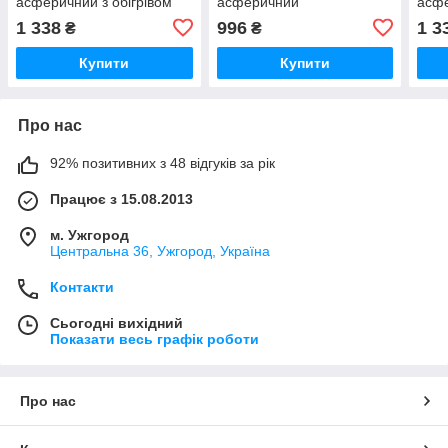
асферичний з обігрівом
асферичний
асфе
1 338
996
1 3
₴
₴
Купити
Купити
Про нас
92% позитивних з 48 відгуків за рік
Працює з 15.08.2013
м. Ужгород
Центральна 36, Ужгород, Україна
Контакти
Сьогодні вихідний
Показати весь графік роботи
Про нас