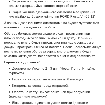
За рахунок сферичності зона видимості більше ніж у
плоских дзеркал.
Зменшення мертвої зони
.
Задня частина дзеркального елемента має кріплення
яке підійде до Вашого кріплення FORD Fiesta VI (08-12)
З нашими дзеркальними елементами ви будете чуствоваться
впевнено при водінні автомобіля.
Обогрев боковых зеркал заднего вида - незаменим при
плохих погодных условиях, зимой или в дождь. В зимний
период не нужно будет стирать снег или лед с зеркал, а в
дождь – протирать стекла от потеков. После нескольких минут
после включения обогрева зеркального элемента будет
заметно как жидкость испаряется а снег и лед растаивают.
Гарантия и доставка:
Доставка по Украине 2 - 3 дня (Новая Почта, Интайм,
Укрпочта)
Гарантия на зеркальные элементы 6 месяцев
Контроль качества перед отправкой.
Оплата на карту Приват-банка или при получении
(наложенным платежом)
Більш детально дивіться умови оплати і доставки