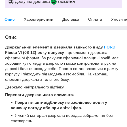
Доступна доставка
Опис
Характеристики
Доставка
Оплата
Умови п
Опис
Дзеркальний елемент в дзеркала заднього виду
FORD
Fiesta VI (08-12) року випуску
- це елемент дзеркала
сферичної форми. За рахунок сферичної площині водій має
хороший кут огляду в дзеркало і може контролювати рух на
дорозі і бачити позаду себе. Просто встановлюється в рамку
корпусу і підходить під модель автомобіля. На картинці
елемент дзеркала з тильного боку.
Дзеркало нейтрального відтінку.
Переваги дзеркального елемента:
Покриття антивідблиску не засліплює водія у
сонячну погоду або при світлі фар.
Якісний матеріал дзеркала передає зображення без
спотворень.