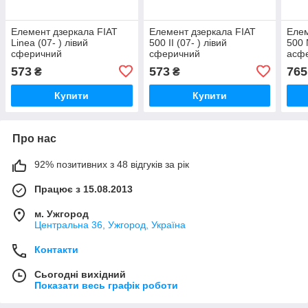
Елемент дзеркала FIAT
Елемент дзеркала FIAT
Елем
Linea (07- ) лівий
500 II (07- ) лівий
500 
сферичний
сферичний
асфе
573
573
765
₴
₴
Купити
Купити
Про нас
92% позитивних з 48 відгуків за рік
Працює з 15.08.2013
м. Ужгород
Центральна 36, Ужгород, Україна
Контакти
Сьогодні вихідний
Показати весь графік роботи