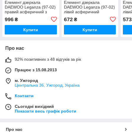
Елемент дзеркала
Елемент дзеркала
Елем
DAEWOO Leganza (97-02)
DAEWOO Leganza (97-02)
DAE
правий асферичний з
лівий асферичний
ліви
обігрівом
996
672
573
₴
₴
Купити
Купити
Про нас
92% позитивних з 48 відгуків за рік
Працює з 15.08.2013
м. Ужгород
Центральна 36, Ужгород, Україна
Контакти
Сьогодні вихідний
Показати весь графік роботи
Про нас