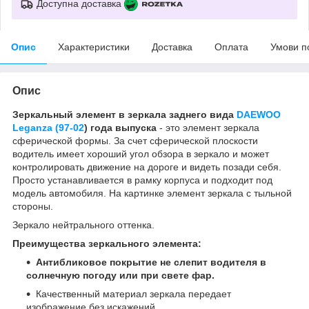
Доступна доставка
Опис
Характеристики
Доставка
Оплата
Умови п
Опис
Зеркальный элемент в зеркала заднего вида
DAEWOO
Leganza (97-02
) года выпуска
- это элемент зеркала
сферической формы. За счет сферической плоскости
водитель имеет хороший угол обзора в зеркало и может
контролировать движение на дороге и видеть позади себя.
Просто устанавливается в рамку корпуса и подходит под
модель автомобиля. На картинке элемент зеркала с тыльной
стороны.
Зеркало нейтрального оттенка.
Преимущества зеркального элемента:
Антибликовое покрытие не слепит водителя в
солнечную погоду или при свете фар.
Качественный материал зеркала передает
изображение без искажений.