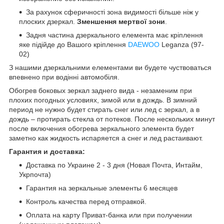
За рахунок сферичності зона видимості більше ніж у
плоских дзеркал.
Зменшення мертвої зони
.
Задня частина дзеркального елемента має кріплення
яке підійде до Вашого кріплення
DAEWOO
Leganza (97-
02)
З нашими дзеркальними елементами ви будете чуствоваться
впевнено при водінні автомобіля.
Обогрев боковых зеркал заднего вида - незаменим при
плохих погодных условиях, зимой или в дождь. В зимний
период не нужно будет стирать снег или лед с зеркал, а в
дождь – протирать стекла от потеков. После нескольких минут
после включения обогрева зеркального элемента будет
заметно как жидкость испаряется а снег и лед растаивают.
Гарантия и доставка:
Доставка по Украине 2 - 3 дня (Новая Почта, Интайм,
Укрпочта)
Гарантия на зеркальные элементы 6 месяцев
Контроль качества перед отправкой.
Оплата на карту Приват-банка или при получении