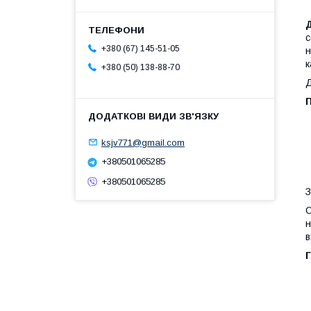
с
+380 (67) 145-51-05
н
к
+380 (50) 138-88-70
Д
ksjv771@gmail.com
+380501065285
+380501065285
З
О
н
в
Г