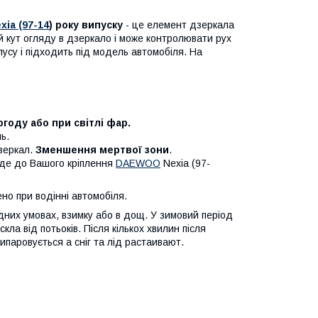
ia (97-14
) року випуску
- це елемент дзеркала
 кут огляду в дзеркало і може контролювати рух
пусу і підходить під модель автомобіля. На
году або при світлі фар.
ь.
дзеркал.
Зменшення мертвої зони
.
йде до Вашого кріплення
DAEWOO
Nexia (97-
о при водінні автомобіля.
одних умовах, взимку або в дощ. У зимовий період
кла від потьоків. Після кількох хвилин після
ипаровується а сніг та лід растаивают.