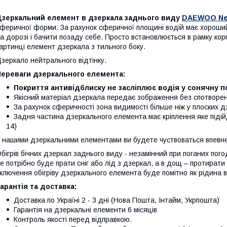
Дзеркальний елемент в дзеркала заднього виду
DAEWOO Nex
феричної форми. За рахунок сферичної площині водій має хороший
а дорозі і бачити позаду себе. Просто встановлюється в рамку кор
артинці елемент дзеркала з тильного боку.
зеркало нейтрального відтінку.
Переваги дзеркального елемента:
Покриття антивідблиску не засліплює водія у сонячну по
Якісний матеріал дзеркала передає зображення без спотворен
За рахунок сферичності зона видимості більше ніж у плоских 
Задня частина дзеркального елемента має кріплення яке піді
14)
 нашими дзеркальними елементами ви будете чуствоваться впевнен
бігрів бічних дзеркал заднього виду - незамінний при поганих пог
е потрібно буде прати сніг або лід з дзеркал, а в дощ – протирати с
ключення обігріву дзеркального елемента буде помітно як рідина в
арантія та доставка:
Доставка по Україні 2 - 3 дні (Нова Пошта, Інтайм, Укрпошта)
Гарантія на дзеркальні елементи 6 місяців
Контроль якості перед відправкою.