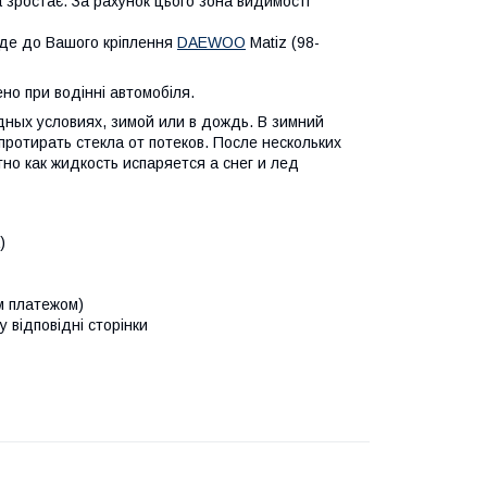
 зростає. За рахунок цього зона видимості
йде до Вашого кріплення
DAEWOO
Matiz (98-
о при водінні автомобіля.
дных условиях, зимой или в дождь. В зимний
протирать стекла от потеков. После нескольких
но как жидкость испаряется а снег и лед
)
м платежом)
у відповідні сторінки