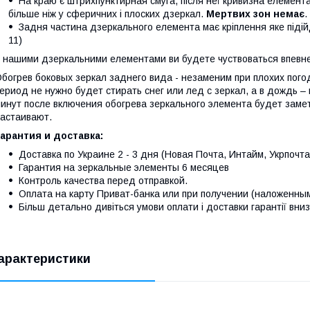
На краю є штрихпунктирная смуга, після неї кривизна елемента
більше ніж у сферичних і плоских дзеркал.
Мертвих зон немає
.
Задня частина дзеркального елемента має кріплення яке піді
11)
 нашими дзеркальними елементами ви будете чуствоваться впевнен
богрев боковых зеркал заднего вида - незаменим при плохих пого
ериод не нужно будет стирать снег или лед с зеркал, а в дождь – 
инут после включения обогрева зеркального элемента будет замет
астаивают.
арантия и доставка:
Доставка по Украине 2 - 3 дня (Новая Почта, Интайм, Укрпочта
Гарантия на зеркальные элементы 6 месяцев
Контроль качества перед отправкой.
Оплата на карту Приват-банка или при получении (наложенны
Більш детально дивіться умови оплати і доставки гарантії вниз
арактеристики