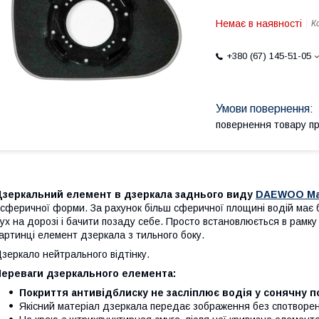
Немає в наявності
К
+380 (67) 145-51-05
повернення товару п
Дзеркальний елемент в дзеркала заднього виду
DAEWOO Mat
сферичної форми. За рахунок більш сферичної площині водій має 
ух на дорозі і бачити позаду себе. Просто встановлюється в рамку
артинці елемент дзеркала з тильного боку.
зеркало нейтрального відтінку.
Переваги дзеркального елемента:
Покриття антивідблиску не засліплює водія у сонячну по
Якісний матеріал дзеркала передає зображення без спотворен