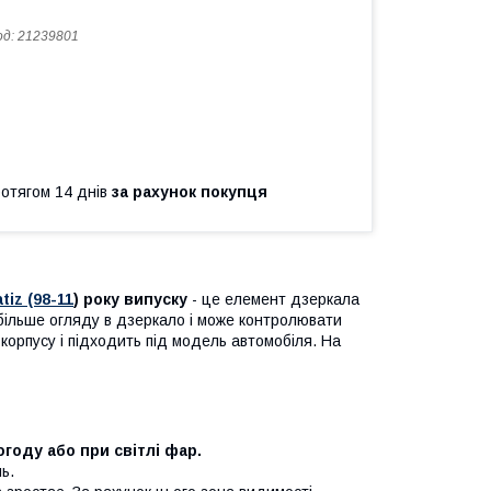
од:
21239801
ротягом 14 днів
за рахунок покупця
iz (98-11
) року випуску
- це елемент дзеркала
більше огляду в дзеркало і може контролювати
 корпусу і підходить під модель автомобіля. На
году або при світлі фар.
ь.