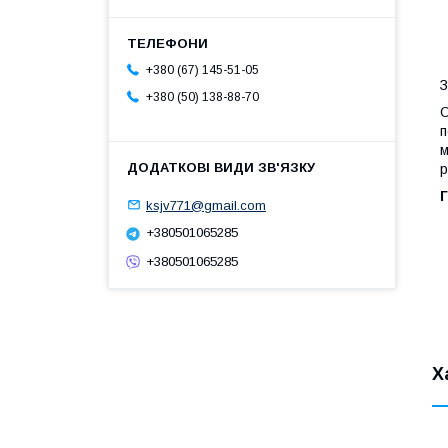
+380 (67) 145-51-05
З
+380 (50) 138-88-70
О
п
м
р
Г
ksjv771@gmail.com
+380501065285
+380501065285
Х