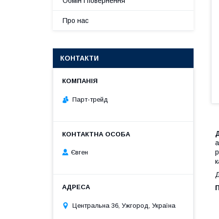
Обмін і повернення
Про нас
КОНТАКТИ
Парт-трейд
а
р
Євген
к
Д
Центральна 36, Ужгород, Україна