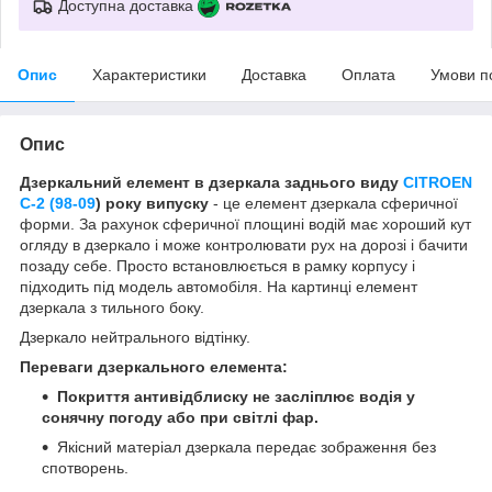
Доступна доставка
Опис
Характеристики
Доставка
Оплата
Умови п
Опис
Дзеркальний елемент в дзеркала заднього виду
CITROEN
C-2 (98-09
) року випуску
- це елемент дзеркала сферичної
форми. За рахунок сферичної площині водій має хороший кут
огляду в дзеркало і може контролювати рух на дорозі і бачити
позаду себе. Просто встановлюється в рамку корпусу і
підходить під модель автомобіля. На картинці елемент
дзеркала з тильного боку.
Дзеркало нейтрального відтінку.
Переваги дзеркального елемента:
Покриття антивідблиску не засліплює водія у
сонячну погоду або при світлі фар.
Якісний матеріал дзеркала передає зображення без
спотворень.