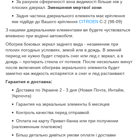
За рахунок сферичності зона видимості більше ніж у
плоских дзеркал.
Зменшення мертвої зони
.
Задня частина дзеркального елемента має кріплення
яке підійде до Вашого кріплення
CITROEN
C-2 (98-09)
З нашими дзеркальними елементами ви будете чуствоваться
впевнено при водінні автомобіля.
Обогрев боковых зеркал заднего вида - незаменим при
плохих погодных условиях, зимой или в дождь. В зимний
период не нужно будет стирать снег или лед с зеркал, а в
дождь – протирать стекла от потеков. После нескольких минут
после включения обогрева зеркального элемента будет
заметно как жидкость испаряется а снег и лед растаивают.
Гарантия и доставка:
Доставка по Украине 2 - 3 дня (Новая Почта, Интайм,
Укрпочта)
Гарантия на зеркальные элементы 6 месяцев
Контроль качества перед отправкой.
Оплата на карту Приват-банка или при получении
(наложенным платежом)
Більш детально дивіться умови оплати і доставки