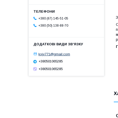
З
+380 (67) 145-51-05
О
+380 (50) 138-88-70
п
м
р
Г
ksjv771@gmail.com
+380501065285
+380501065285
Х