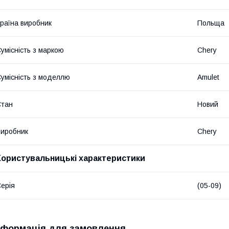
раїна виробник
Польща
умісність з маркою
Chery
умісність з моделлю
Amulet
Стан
Новий
иробник
Chery
Користувальницькі характеристики
ерія
(05-09)
нформація для замовлення