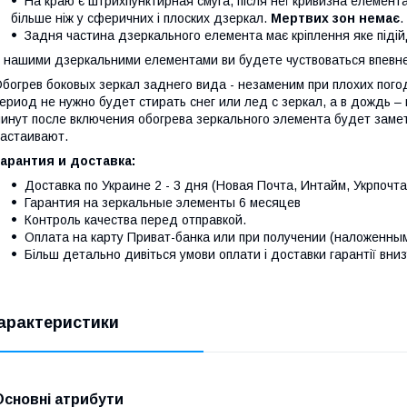
На краю є штрихпунктирная смуга, після неї кривизна елемента
більше ніж у сферичних і плоских дзеркал.
Мертвих зон немає
.
Задня частина дзеркального елемента має кріплення яке піді
 нашими дзеркальними елементами ви будете чуствоваться впевнен
богрев боковых зеркал заднего вида - незаменим при плохих пого
ериод не нужно будет стирать снег или лед с зеркал, а в дождь – 
инут после включения обогрева зеркального элемента будет замет
астаивают.
арантия и доставка:
Доставка по Украине 2 - 3 дня (Новая Почта, Интайм, Укрпочта
Гарантия на зеркальные элементы 6 месяцев
Контроль качества перед отправкой.
Оплата на карту Приват-банка или при получении (наложенны
Більш детально дивіться умови оплати і доставки гарантії вниз
арактеристики
Основні атрибути