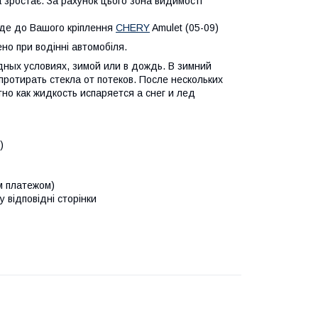
 зростає. За рахунок цього зона видимості
йде до Вашого кріплення
CHERY
Amulet (05-09)
о при водінні автомобіля.
дных условиях, зимой или в дождь. В зимний
протирать стекла от потеков. После нескольких
но как жидкость испаряется а снег и лед
)
м платежом)
у відповідні сторінки