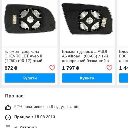
Елемент дзеркала
Елемент дзеркала AUDI
Еле
CHEVROLET Aveo II
A6 Allroad I (00-06) лівий
F06 
(T250) (06-12) лівий
асферичний блакитний з
асфе
асферичний з обігрівом
обігрівом
872
1 797
1 4
₴
₴
Купити
Купити
Про нас
92% позитивних з 48 відгуків за рік
Працює з 15.08.2013
м. Ужгород