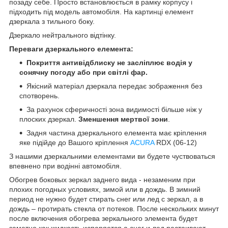
позаду себе. Просто встановлюється в рамку корпусу і
підходить під модель автомобіля. На картинці елемент
дзеркала з тильного боку.
Дзеркало нейтрального відтінку.
Переваги дзеркального елемента:
Покриття антивідблиску не засліплює водія у
сонячну погоду або при світлі фар.
Якісний матеріал дзеркала передає зображення без
спотворень.
За рахунок сферичності зона видимості більше ніж у
плоских дзеркал.
Зменшення мертвої зони
.
Задня частина дзеркального елемента має кріплення
яке підійде до Вашого кріплення
ACURA
RDX (06-12)
З нашими дзеркальними елементами ви будете чуствоваться
впевнено при водінні автомобіля.
Обогрев боковых зеркал заднего вида - незаменим при
плохих погодных условиях, зимой или в дождь. В зимний
период не нужно будет стирать снег или лед с зеркал, а в
дождь – протирать стекла от потеков. После нескольких минут
после включения обогрева зеркального элемента будет
заметно как жидкость испаряется а снег и лед растаивают.