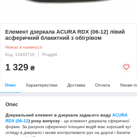
Елемент дзеркала ACURA RDX (06-12) лівий
асферичний блакитний з обігрівом
Немає в наявності
Код: 10440716
Роздріб
1 329
₴
Опис
Характеристики
Доставка
Оплата
Умови п
Опис
Дзеркальний елемент в дзеркала заднього виду
ACURA
RDX (06-12
) року випуску
- це елемент дзеркала сферичної
форми. За рахунок сферичної площині водій має хороший кут
огляду в дзеркало і може контролювати рух на дорозі і бачити