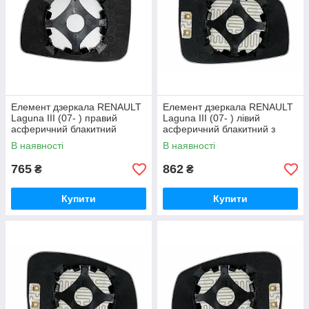
Елемент дзеркала RENAULT
Елемент дзеркала RENAULT
Laguna III (07- ) правий
Laguna III (07- ) лівий
асферичний блакитний
асферичний блакитний з
обігрівом
В наявності
В наявності
765
862
₴
₴
Купити
Купити