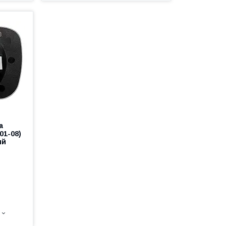
а
01-08)
ий