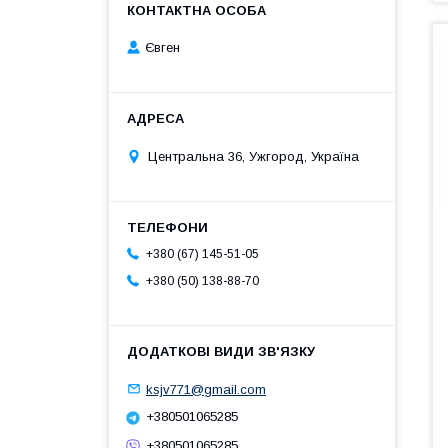
Євген
Центральна 36, Ужгород, Україна
+380 (67) 145-51-05
+380 (50) 138-88-70
ksjv771@gmail.com
+380501065285
+380501065285